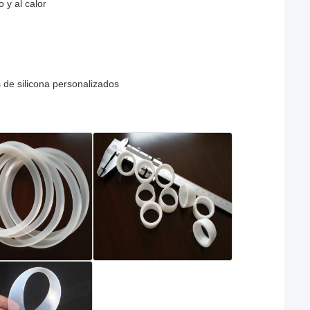
 y al calor
s de silicona personalizados