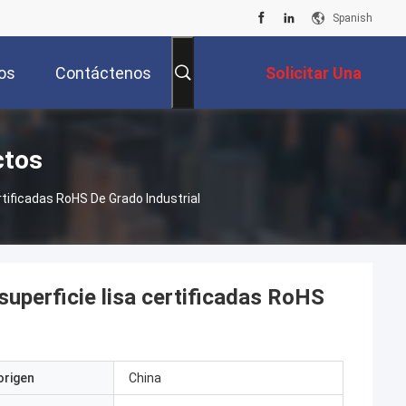
Spanish
os
Contáctenos
Solicitar Una
Cotización
ctos
tificadas RoHS De Grado Industrial
superficie lisa certificadas RoHS
origen
China