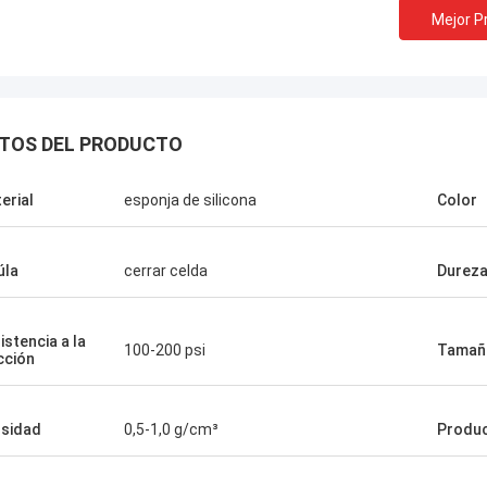
Mejor P
TOS DEL PRODUCTO
erial
esponja de silicona
Color
úla
cerrar celda
Durez
istencia a la
100-200 psi
Tamañ
cción
sidad
0,5-1,0 g/cm³
Produ