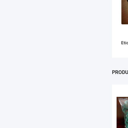
Eti
PROD