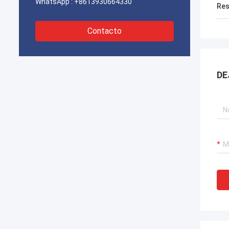
WhatsApp :
+8613930664330
Res
Contacto
DE