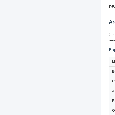
DE
Ar
Jun
ren
Esp
M
E
C
A
R
O