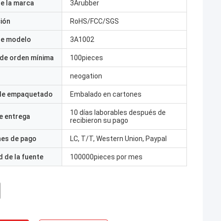
e la marca
3Arubber
ción
RoHS/FCC/SGS
e modelo
3A1002
 de orden mínima
100pieces
neogation
 de empaquetado
Embalado en cartones
10 días laborables después de
e entrega
recibieron su pago
nes de pago
LC, T/T, Western Union, Paypal
 de la fuente
100000pieces por mes