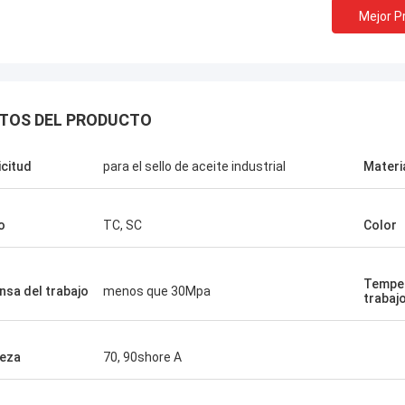
Mejor P
TOS DEL PRODUCTO
icitud
para el sello de aceite industrial
Materi
o
TC, SC
Color
Temper
nsa del trabajo
menos que 30Mpa
trabaj
eza
70, 90shore A