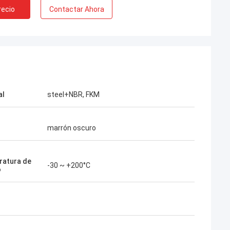
recio
Contactar Ahora
al
steel+NBR, FKM
marrón oscuro
atura de
-30 ~ +200°C
o