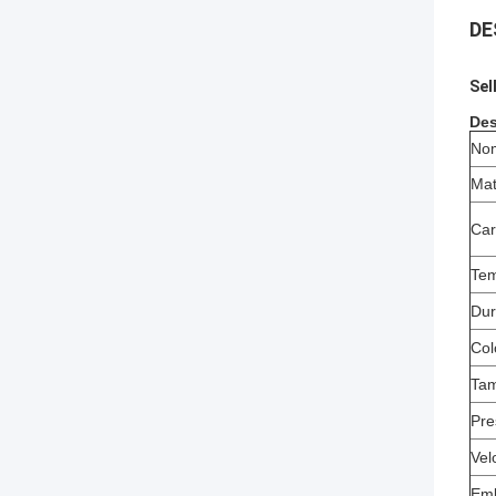
DE
Sel
Des
Nom
Mat
Car
Tem
Dur
Col
Ta
Pre
Vel
Emb