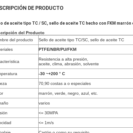
SCRIPCIÓN DE PRODUCTO
lo de aceite tipo TC / SC, sello de aceite TC hecho con FKM marró
cripción del Producto
bre del producto
Sello de aceite tipo TC/SC, sello de aceite TC
eriales
PTFE/NBR/PU/FKM
Resistencia a alta presión,
acterística
aceite, clima, abrasión, solvente
peratura
-30 ~+200 ° C
eza
70,90 costas a o especiales
or
marrón, verde, negro, azul, etc.
maño
varios
sión
<= 30MPA
ocidad
<= 1m/s
alaje
Cartón o como su requisito