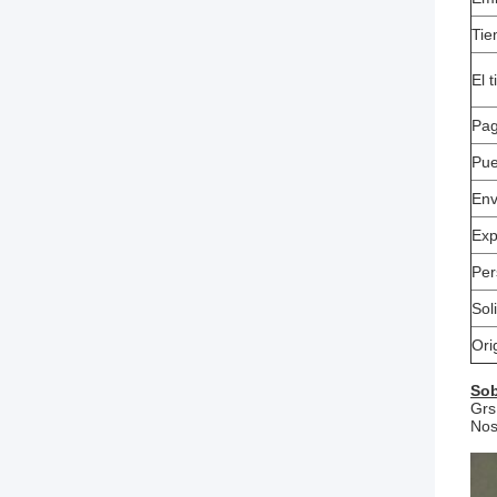
Tie
El 
Pa
Pue
Env
Exp
Per
Sol
Ori
Sob
Grs
Nos