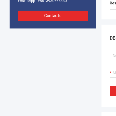
WhatsApp :
+8613930664330
Res
Contacto
DE