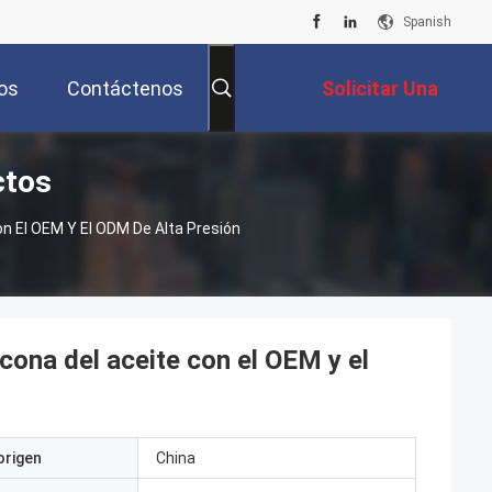
Spanish
os
Contáctenos
Solicitar Una
ctos
Cotización
on El OEM Y El ODM De Alta Presión
icona del aceite con el OEM y el
origen
China