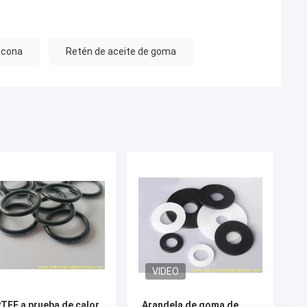
licona
Retén de aceite de goma
VIDEO
PTFE a prueba de calor
Arandela de goma de