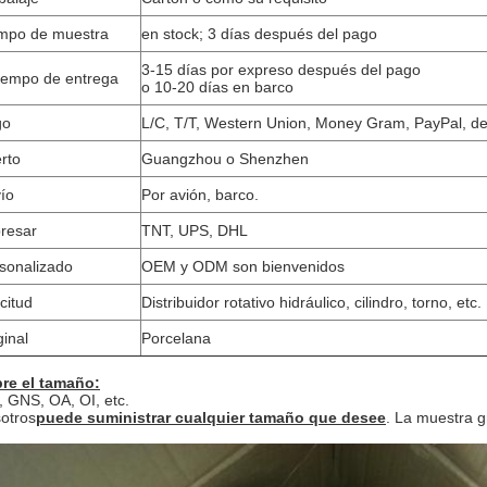
mpo de muestra
en stock; 3 días después del pago
3-15 días por expreso después del pago
tiempo de entrega
o 10-20 días en barco
go
L/C, T/T, Western Union, Money Gram, PayPal, de
rto
Guangzhou o Shenzhen
ío
Por avión, barco.
resar
TNT, UPS, DHL
sonalizado
OEM y ODM son bienvenidos
icitud
Distribuidor rotativo hidráulico, cilindro, torno, etc.
ginal
Porcelana
re el tamaño:
, GNS, OA, OI, etc.
otros
puede suministrar cualquier tamaño que desee
. La muestra gr