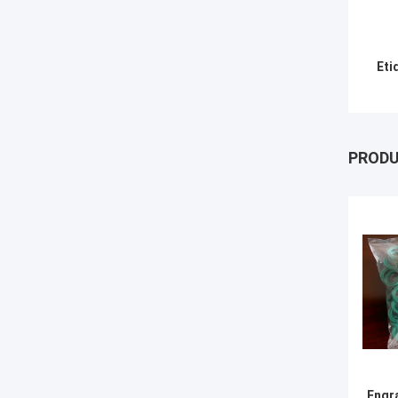
Eti
PROD
Engra