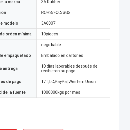
e la marca
3A Rubber
ción
ROHS/FCC/SGS
e modelo
3A6007
 de orden mínima
10pieces
negotiable
 de empaquetado
Embalado en cartones
10 días laborables después de
e entrega
recibieron su pago
nes de pago
T/T,LC,PayPal,Western Union
 de la fuente
1000000kgs por mes