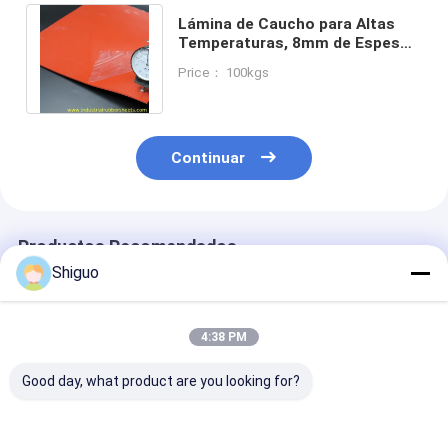
Lámina de Caucho para Altas
Temperaturas, 8mm de Espesor,
Resistencia a la Tracción 6-
Price： 100kgs
20MPa
Continuar
Productos Recomendados
Shiguo
4:38 PM
Good day, what product are you looking for?
High Temperature
High Temperature
0.5mm-10mm 