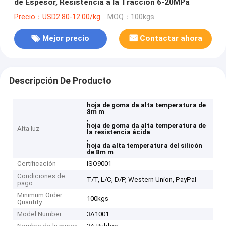
de Espesor, Resistencia a la Tracción 6-20MPa
Precio：USD2.80-12.00/kg
MOQ：100kgs
Mejor precio
Contactar ahora
Descripción De Producto
hoja de goma da alta temperatura de
8m m
,
hoja de goma da alta temperatura de
Alta luz
la resistencia ácida
,
hoja da alta temperatura del silicón
de 8m m
Certificación
ISO9001
Condiciones de
T/T, L/C, D/P, Western Union, PayPal
pago
Minimum Order
100kgs
Quantity
Model Number
3A1001