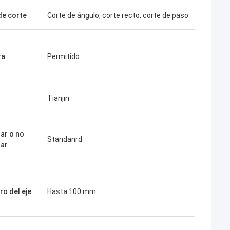
de corte
Corte de ángulo, corte recto, corte de paso
ra
Permitido
Tianjin
ar o no
Standanrd
ar
ro del eje
Hasta 100 mm