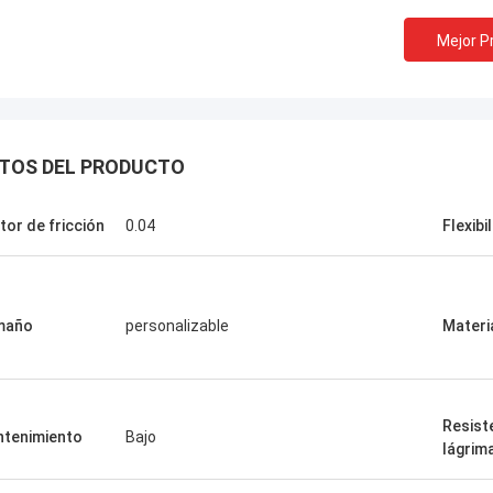
Mejor P
TOS DEL PRODUCTO
tor de fricción
0.04
Flexibi
maño
personalizable
Materi
Resiste
tenimiento
Bajo
lágrim