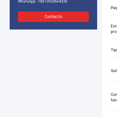
WhatsApp :
+8613930664330
Paq
Contacto
Est
pro
Tip
Sol
Con
fun