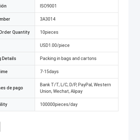
ción
ISO9001
umber
3A3014
Order Quantity
10pieces
USD1.00/piece
 Details
Packing in bags and cartons
Time
7-15days
Bank T/T, L/C, D/P, PayPal, Western
nes de pago
Union, Wechat, Alipay
lity
100000pieces/day