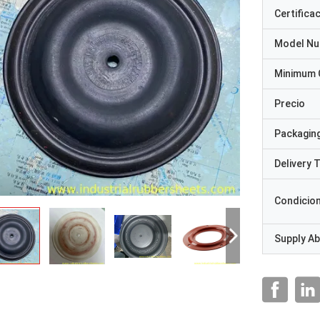
Certifica
Model N
Minimum 
Precio
Packaging
Delivery 
Condicio
Supply Abi