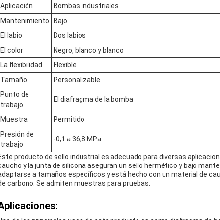
Aplicación
Bombas industriales
Mantenimiento
Bajo
El labio
Dos labios
El color
Negro, blanco y blanco
La flexibilidad
Flexible
Tamaño
Personalizable
Punto de
El diafragma de la bomba
trabajo
Muestra
Permitido
Presión de
-0,1 a 36,8 MPa
trabajo
Este producto de sello industrial es adecuado para diversas aplicaciones 
caucho y la junta de silicona aseguran un sello hermético y bajo man
adaptarse a tamaños específicos y está hecho con un material de cauc
de carbono. Se admiten muestras para pruebas.
Aplicaciones: