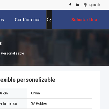
Spanish
os
Contáctenos
Solicitar Una
Cotización
s
 Personalizable
exible personalizable
rigin
China
e la marca
3A Rubber