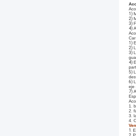
Aco
Aco
1)
M
2)
M
3)
F
4)
A
Aco
Car
1)
E
2)
L
3)
L
gua
4)
E
par
5)
L
des
6)
L
eje
7)
A
Esp
Aco
1. 
2. f
3. l
4. 
Ven
1.
E
2.
P