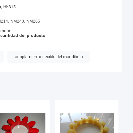
0, Hb315
M214, NM240, NM265
prador
a cantidad del producto
acoplamiento flexible del mandíbula