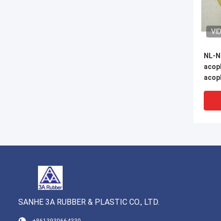
VI
NL-N
acop
acop
del e
SANHE 3A RUBBER & PLASTIC CO., LTD.
VI