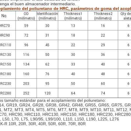
Tenga el buen almacenador intermediario.
plamiento del poliuretano de HRC, parámetros de goma del acopl
OD
Identificación
Thickness1
Thickness2
Qty de
No
.
(milímetro)
(milímetro)
(milímetro)
(milímetro)
alet
HRC70
59
30
13
16
6
HRC90
72
31
18
22
6
RC110
96
45
22
29
6
RC130
116
50
30
36
6
RC150
134
62
33
40
6
RC180
160
76
40
48
6
RC230
203
95
50
60
6
RC280
252
120
64
74
6
os tamaño estándar para el acoplamiento del poliuretano:
4, GR19, GR24, GR28, GR38, GR42, GR48, GR55, GR65, GR75, GR
, MT2, MT3, MT4, MT5, MT6, MT7, MT8, MT9, MT10, MT11, MT12,
70, HRC90, HRC110, HRC130, HRC150, HRC180, HRC230, HRC280
, L50, L70, L75, L90/95, L99/100, L110, L150, L190, L225, L276
K-R 10R, 20R, 30R, 40R, 50R, 60R, 70R, 80R