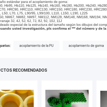
año estándar para el acoplamiento de goma:
0, Hb95, Hb110, Hb125, Hb140, Hb160, Hb180, Hb200, Hb240, Hb28
70, HRC90, HRC110, HRC130, HRC150, HRC180, HRC230, HRC280
, L50, L70, L75, L90/95, L99/100, L110, L150, L190, L225
0, NM67, NM82, NM97, NM112, NM128, NM148, NM168, NM194, N
ranaje 3J, 4J, 5J, 6J, 7J, 8J, 9J, 10J, 11J
deado especial de la estructura del tamaño según los dibujos del com
 cuando usted investigación, pls confirma el *** del número y de l
quetas:
acoplamiento de la PU
acoplamiento de goma
UCTOS RECOMENDADOS