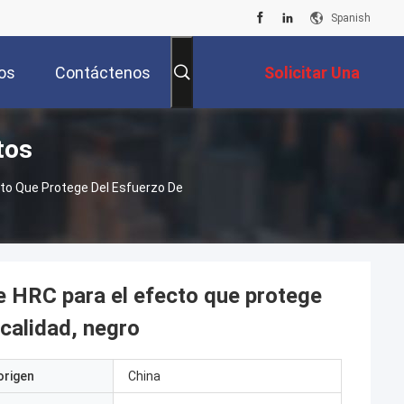
Spanish
os
Contáctenos
Solicitar Una
tos
Cotización
to Que Protege Del Esfuerzo De
e HRC para el efecto que protege
 calidad, negro
origen
China