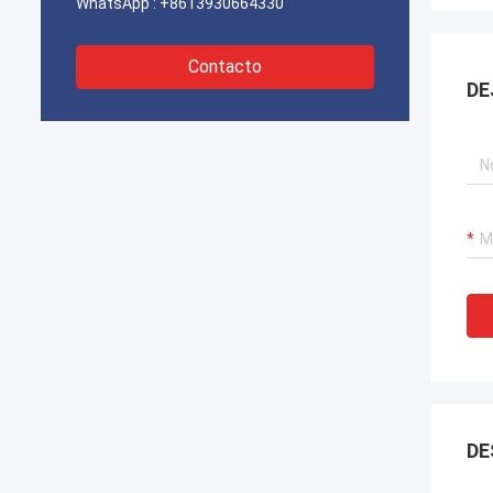
WhatsApp :
+8613930664330
Contacto
DE
DE