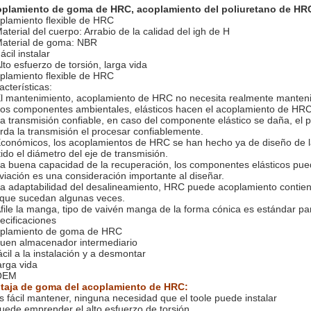
plamiento de goma de HRC, acoplamiento del poliuretano de HRC
plamiento flexible de HRC
aterial del cuerpo: Arrabio de la calidad del igh de H
aterial de goma: NBR
ácil instalar
lto esfuerzo de torsión, larga vida
plamiento flexible de HRC
acterísticas:
l mantenimiento, acoplamiento de HRC no necesita realmente mantenim
os componentes ambientales, elásticos hacen el acoplamiento de HRC 
a transmisión confiable, en caso del componente elástico se daña, el
rda la transmisión el procesar confiablemente.
conómicos, los acoplamientos de HRC se han hecho ya de diseño de la
tido el diámetro del eje de transmisión.
a buena capacidad de la recuperación, los componentes elásticos pue
viación es una consideración importante al diseñar.
a adaptabilidad del desalineamiento, HRC puede acoplamiento contiene
 que sucedan algunas veces.
file la manga, tipo de vaivén manga de la forma cónica es estándar p
ecificaciones
plamiento de goma de HRC
buen almacenador intermediario
ácil a la instalación y a desmontar
arga vida
OEM
taja de goma del acoplamiento de HRC:
s fácil mantener, ninguna necesidad que el toole puede instalar
uede emprender el alto esfuerzo de torsión