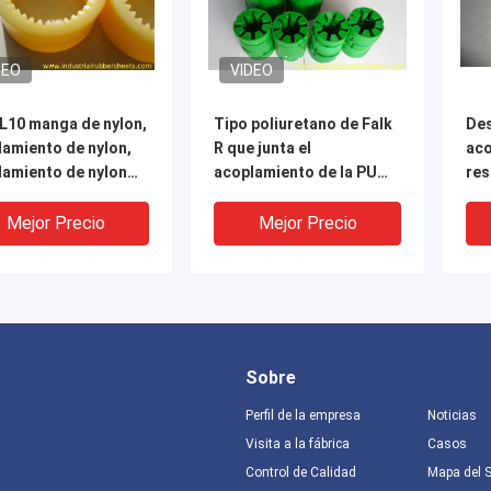
DEO
VIDEO
L10 manga de nylon,
Tipo poliuretano de Falk
Des
lamiento de nylon,
R que junta el
aco
lamiento de nylon
acoplamiento de la PU
res
ngranaje
con color verde
pol
un 
Mejor Precio
Mejor Precio
de 
Sobre
Perfil de la empresa
Noticias
Visita a la fábrica
Casos
Control de Calidad
Mapa del S
DEO
VIDEO
V