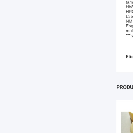
tam
Hb8
HRC
L35
NM5
Eng
mol
***
Eti
PROD