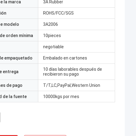
e la marca
3A Rubber
ción
ROHS/FCC/SGS
e modelo
3A2006
 de orden mínima
10pieces
negotiable
 de empaquetado
Embalado en cartones
10 días laborables después de
e entrega
recibieron su pago
nes de pago
T/T,LC,PayPal,Western Union
 de la fuente
10000kgs por mes