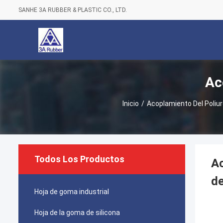
SANHE 3A RUBBER & PLASTIC CO., LTD.
Ac
Inicio
/
Acoplamiento Del Poliu
Todos Los Productos
Ac
de
Hoja de goma industrial
Hoja de la goma de silicona