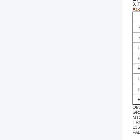
3. 
Aco
H
H
H
H
H
H
Otr
GR1
MT1
HRC
L35
FAL