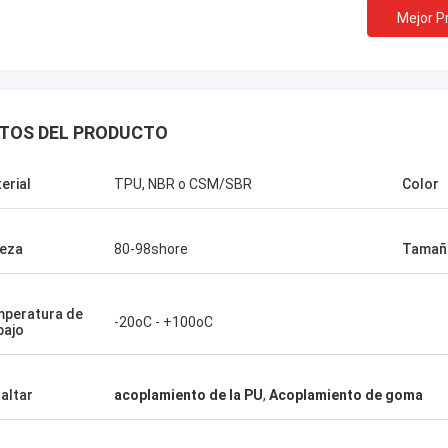
Mejor P
TOS DEL PRODUCTO
erial
TPU, NBR o CSM/SBR
Color
eza
80-98shore
Tamañ
peratura de
-20oC - +100oC
bajo
altar
acoplamiento de la PU
,
Acoplamiento de goma