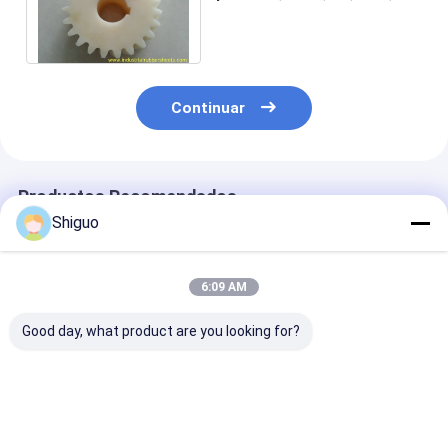
del engranaje de Presicion
materiales
Continuar
Productos Recomendados
Shiguo
6:09 AM
Good day, what product are you looking for?
Alto rendimiento 80
Varilla de nylon de
Resistencia a l
MPa Resistencia a la
alta resistencia con
tracción 80 M
tracción Varilla de
resistencia a la
Varilla de plás
plástico de nylon
tracción de 80 MPa,
nylon para