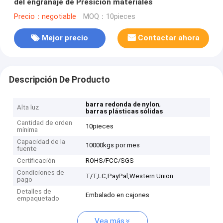
del engranaje de Presicion materiales
Precio：negotiable
MOQ：10pieces
Mejor precio
Contactar ahora
Descripción De Producto
,
barra redonda de nylon
Alta luz
barras plásticas sólidas
Cantidad de orden
10pieces
mínima
Capacidad de la
10000kgs por mes
fuente
Certificación
ROHS/FCC/SGS
Condiciones de
T/T,LC,PayPal,Western Union
pago
Detalles de
Embalado en cajones
empaquetado
Vea más