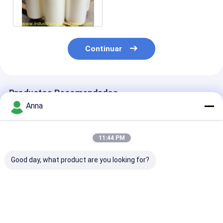
0.93g/Cm
Continuar
Productos Recomendados
Anna
11:44 PM
Good day, what product are you looking for?
Hoja de plástico de
Lámina de PVC
Hoja de plásti
color ligero con
virgen 100% con
PVC virgen 10
elongación del 60% y
resistencia a la
duradera con
aprobación ROHS
tracción de 52 MPa y
resistencia a l
superficie lisa para
tracción de 5