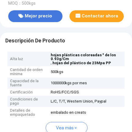
MOQ：500kgs
Mejor precio
Contactar ahora
Descripción De Producto
hojas plásticas coloreadas ³ de los
Alta luz
0.93g/Cm
,
hojas del plástico de 23Mpa PP
Cantidad de orden
500kgs
mínima
Capacidad de la
1000000kgs por mes
fuente
Certificación
RoHS/FCC/SGS
Condiciones de
L/C, T/T, Western Union, Paypal
pago
Detalles de
embalado en creats
empaquetado
Vea más