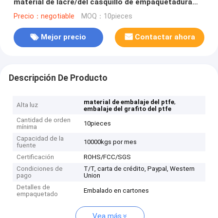
material de lacre/del casquillo de empaquetadura
del grafito
Precio：negotiable
MOQ：10pieces
Mejor precio
Contactar ahora
Descripción De Producto
,
material de embalaje del ptfe
Alta luz
embalaje del grafito del ptfe
Cantidad de orden
10pieces
mínima
Capacidad de la
10000kgs por mes
fuente
Certificación
ROHS/FCC/SGS
Condiciones de
T/T, carta de crédito, Paypal, Western
pago
Union
Detalles de
Embalado en cartones
empaquetado
Vea más