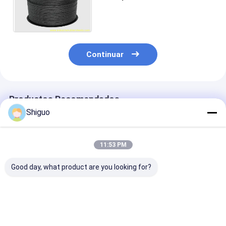
material de lacre/del
casquillo de empaquetadura
del grafito
Continuar
Productos Recomendados
Shiguo
11:53 PM
Good day, what product are you looking for?
Empaquetadura de
Sello de aceite PTFE
Cintas de PTF
PTFE de baja
SS y embalaje de
grado FDA con
fricción y
PTFE con acero
resistencia a l
resistencia química
inoxidable 304 +
tracción y