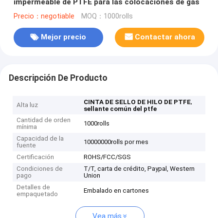
impermeable de PTFE para las colocaciones de gas
Precio：negotiable
MOQ：1000rolls
Mejor precio
Contactar ahora
Descripción De Producto
,
CINTA DE SELLO DE HILO DE PTFE
Alta luz
sellante común del ptfe
Cantidad de orden
1000rolls
mínima
Capacidad de la
10000000rolls por mes
fuente
Certificación
ROHS/FCC/SGS
Condiciones de
T/T, carta de crédito, Paypal, Western
pago
Union
Detalles de
Embalado en cartones
empaquetado
Vea más