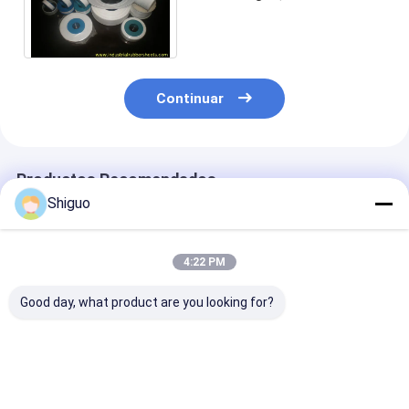
impermeable de PTFE para
las colocaciones de gas
Continuar
Productos Recomendados
Shiguo
4:22 PM
Good day, what product are you looking for?
Cinta de junta de
Cintas de expansión
Cintas adhesiv
PTFE de grado
PTFE de grado
PTFE de color
alimenticio con
alimentario
blanco de gra
resistencia a la
resistentes a la
alimenticio co