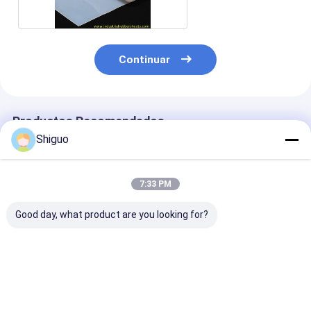
Continuar
Productos Recomendados
Shiguo
7:33 PM
Good day, what product are you looking for?
T0.75mm x W1m x
Lámina de goma
Hoja de espum
L10m Tela de fibra
esponjosa de
silicona perfo
de vidrio recubierta
silicona con
de resistencia 
de silicona roja
superficie de tejido
tracción de 20
(estilo Rogers)
de doble impresión y
con superficie
Mejor precio
Mejor precio
Mejor pre
dureza Shore A de
tela de doble