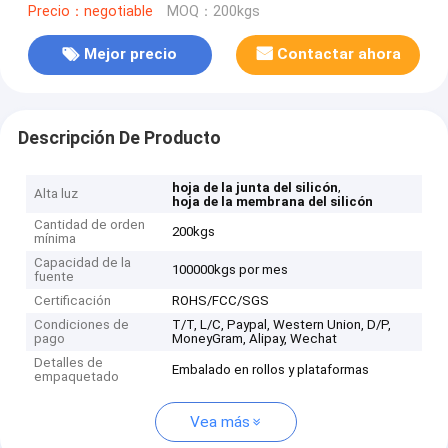
Precio：negotiable
MOQ：200kgs
Mejor precio
Contactar ahora
Descripción De Producto
,
hoja de la junta del silicón
Alta luz
hoja de la membrana del silicón
Cantidad de orden
200kgs
mínima
Capacidad de la
100000kgs por mes
fuente
Certificación
ROHS/FCC/SGS
Condiciones de
T/T, L/C, Paypal, Western Union, D/P,
pago
MoneyGram, Alipay, Wechat
Detalles de
Embalado en rollos y plataformas
empaquetado
Vea más