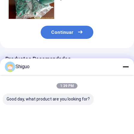
OUY/el tipo de la IDI/de ODI/de
UHS/de UNS/de la O.N.U
Continuar
Productos Recomendados
Shiguo
1:39 PM
Good day, what product are you looking for?
Lavadoras de
Bola de silicona y
Arandelas de 
caucho de silicona
bola de goma de
de silicona
de sello de aceite
color personalizado
resistentes a a
tipo TC SC tipo FKM
con dureza 40-80
temperaturas 