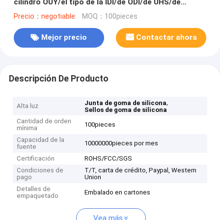
cilindro OUY/el tipo de la IDI/de ODI/de UHS/de
UNS/de la O.N.U
Precio：negotiable
MOQ：100pieces
Mejor precio
Contactar ahora
Descripción De Producto
,
Junta de goma de silicona
Alta luz
Sellos de goma de silicona
Cantidad de orden
100pieces
mínima
Capacidad de la
10000000pieces por mes
fuente
Certificación
ROHS/FCC/SGS
Condiciones de
T/T, carta de crédito, Paypal, Western
pago
Union
Detalles de
Embalado en cartones
empaquetado
Vea más