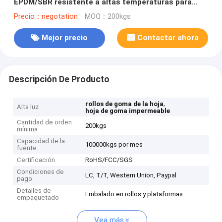
EPDM/SBR resistente a altas temperaturas para
equipos mecánicos
Precio：negotation
MOQ：200kgs
Mejor precio
Contactar ahora
Descripción De Producto
,
rollos de goma de la hoja
Alta luz
hoja de goma impermeable
Cantidad de orden
200kgs
mínima
Capacidad de la
100000kgs por mes
fuente
Certificación
RoHS/FCC/SGS
Condiciones de
LC, T/T, Western Union, Paypal
pago
Detalles de
Embalado en rollos y plataformas
empaquetado
Vea más