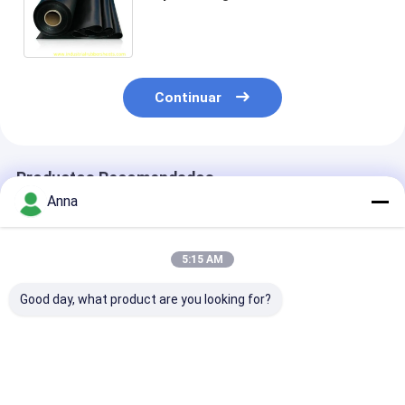
resistente a altas temperaturas
para equipos mecánicos
Continuar
Productos Recomendados
Anna
5:15 AM
Good day, what product are you looking for?
Lámina de caucho
Grado Premium
Lámina de gom
Hypalon de 1,0 mm
Color Rojo Tejido de
tejido Hypalon
de espesor,
Impresión Liso Hoja
1,0-6,0 mm de
resistente a
de caucho industrial
espesor para 