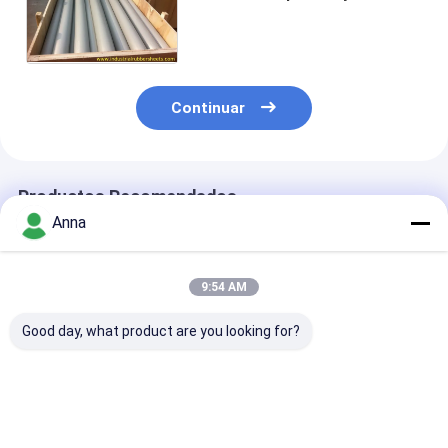
temperatura de trabajo de
-25°C a +90°C para sellos
industriales
Continuar
Productos Recomendados
Anna
9:54 AM
Good day, what product are you looking for?
Varilla de HDPE y
Rodas de plástico de
Varilla fenólic
barra de PE de
nylon de alta
alta tensión d
tenacidad a baja
resistencia PU 300-
con resistencia
temperatura con
500 mm de longitud
compresión de