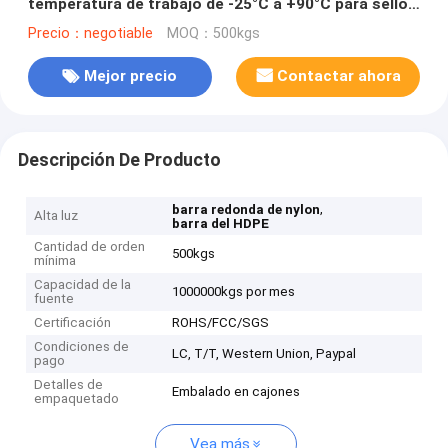
temperatura de trabajo de -25°C a +90°C para sellos
industriales
Precio：negotiable
MOQ：500kgs
Mejor precio
Contactar ahora
Descripción De Producto
,
barra redonda de nylon
Alta luz
barra del HDPE
Cantidad de orden
500kgs
mínima
Capacidad de la
1000000kgs por mes
fuente
Certificación
ROHS/FCC/SGS
Condiciones de
LC, T/T, Western Union, Paypal
pago
Detalles de
Embalado en cajones
empaquetado
Vea más