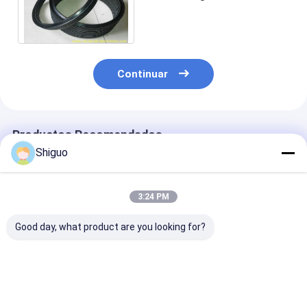
PTFE/sello de embalaje
hidráulico de la uve
Continuar
Productos Recomendados
Shiguo
3:24 PM
Good day, what product are you looking for?
Lavadoras de
Bola de silicona y
Arandelas de 
caucho de silicona
bola de goma de
de silicona
de sello de aceite
color personalizado
resistentes a a
tipo TC SC tipo FKM
con dureza 40-80
temperaturas 