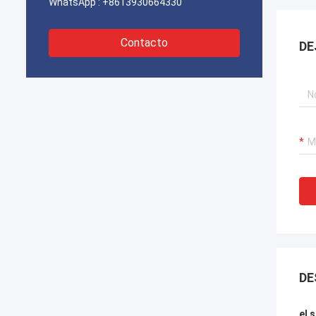
WhatsApp :
+8613930664330
Contacto
DE
DE
el 