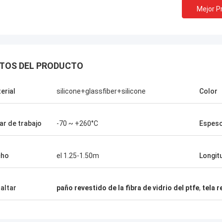
Mejor P
TOS DEL PRODUCTO
erial
silicone+glassfiber+silicone
Color
ar de trabajo
-70 ~ +260°C
Espes
cho
el 1.25-1.50m
Longit
altar
paño revestido de la fibra de vidrio del ptfe
,
tela r