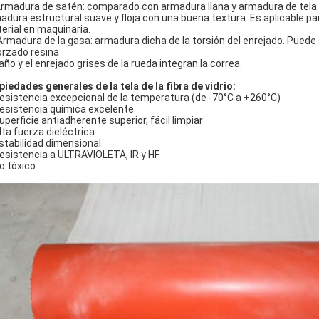
Armadura de satén: comparado con armadura llana y armadura de tela cr
adura estructural suave y floja con una buena textura. Es aplicable p
erial en maquinaria.
 Armadura de la gasa: armadura dicha de la torsión del enrejado. Puede 
orzado resina
paño y el enrejado grises de la rueda integran la correa.
piedades generales de la tela de la fibra de vidrio:
Resistencia excepcional de la temperatura (de -70°C a +260°C)
Resistencia química excelente
Superficie antiadherente superior, fácil limpiar
Alta fuerza dieléctrica
Estabilidad dimensional
Resistencia a ULTRAVIOLETA, IR y HF
No tóxico