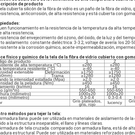
cripción de producto
tela cubierta silicón de la fibra de vidrio es un paño de la fibra de vidr
resistencia, anticorrosión, de alta resistencia y está cubierta con goma
piedades:
buen funcionamiento en la resistencia de la temperatura da alta temper
e alta resistencia;
resistencia del envejecimiento del ozono, del óxido, de la luz y del tiemp
alto aislamiento: constante dieléctrica: 3-3.2, voltaje de avería: los 20
resistente a la corrosión químico, aceite-impermeabilización, impermea
ice físico y químico de la tela de la fibra de vidrio cubierto con gom
igo de producto
1
2
istente de alta temperatura (°C)
≤280
≤280
a temperatura resistente (°C)
≥-40
≥-40
ensidad extensible
Deformación
≥1750
≥1750
/50mm)
Trama
≥1280
≥1280
lando la intensidad estallada (Mpa)
≥2.0
≥2.0
ensidad de la peladura (N/m)
≥450
≥450
lamiento (kv/mm)
16
16
o (g/m*m)
550-650
550-650
hura (milímetro)
1000±20
1000±20
eso (milímetro)
0.3-0.4
0.3-0.4
Gris plateados,
Gri
or
lucency
gris, rojo
tro métodos para tejer la tela:
 Armadura llana: puede ser utilizada en materiales de aislamiento de la 
do a la estructura inseparable, el llano y líneas claras.
 Armadura de tela cruzada: comparado con armadura llana, está de alta 
adura estructural. Puede ser utilizada en materiales reforzados ordinari