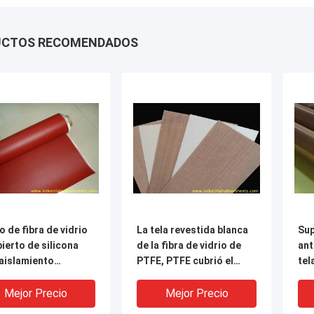
UCTOS RECOMENDADOS
o de fibra de vidrio
La tela revestida blanca
Sup
ierto de silicona
de la fibra de vidrio de
ant
aislamiento
PTFE, PTFE cubrió el
tel
rico
paño de la fibra de vidrio
de 
+ d
Mejor Precio
Mejor Precio