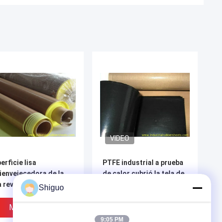
VIDEO
erficie lisa
PTFE industrial a prueba
ienvejecedora de la
de calor cubrió la tela de
a revestida de la fibra
la fibra de vidrio para el
Shiguo
vidrio del pegamento
trazador de
el papel PTFE
líneas/Leadwin del horno
Mejor Precio
Mejor Precio
9:05 PM