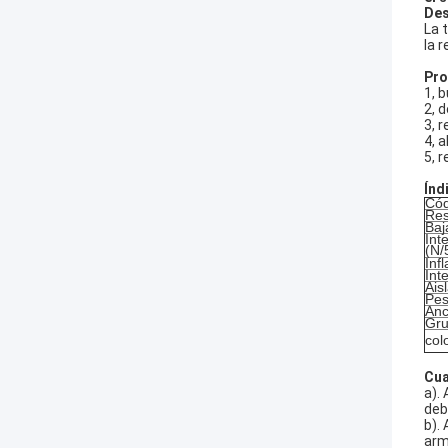
Des
La 
la 
Pro
1, 
2, d
3, 
4, 
5, 
Índ
Cód
Res
Baj
Int
(N
Inf
Int
Ais
Pes
Anc
Gru
col
Cua
a).
debi
b).
arm