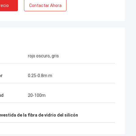
recio
Contactar Ahora
rojo oscuro, gris
or
0.25-0.8m m
ud
20-100m
evestida de la fibra de vidrio del silicón