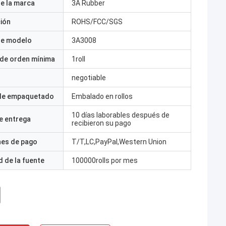
e la marca
3A Rubber
ción
ROHS/FCC/SGS
e modelo
3A3008
 de orden mínima
1roll
negotiable
 de empaquetado
Embalado en rollos
10 días laborables después de
e entrega
recibieron su pago
nes de pago
T/T,LC,PayPal,Western Union
 de la fuente
100000rolls por mes