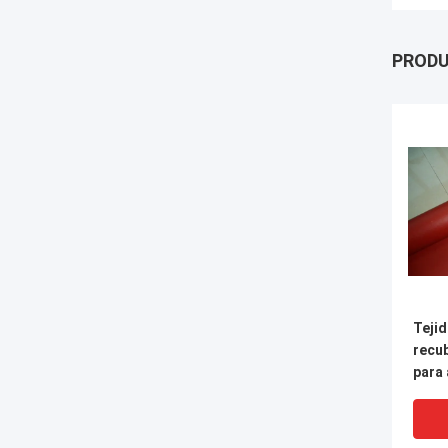
PROD
Tejid
recub
para 
eléct