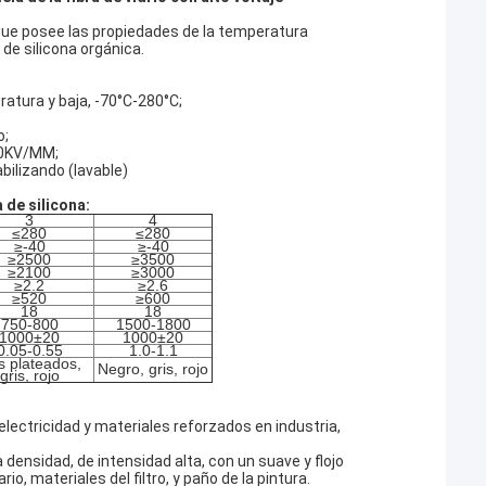
io, que posee las propiedades de la temperatura
 de silicona orgánica.
atura y baja, -70°C-280°C;
o;
-50KV/MM;
bilizando (lavable)
a de silicona:
3
4
≤280
≤280
≥-40
≥-40
≥2500
≥3500
≥2100
≥3000
≥2.2
≥2.6
≥520
≥600
18
18
750-800
1500-1800
1000±20
1000±20
0.05-0.55
1.0-1.1
s plateados,
Negro, gris, rojo
gris, rojo
electricidad y materiales reforzados en industria,
densidad, de intensidad alta, con un suave y flojo
o, materiales del filtro, y paño de la pintura.