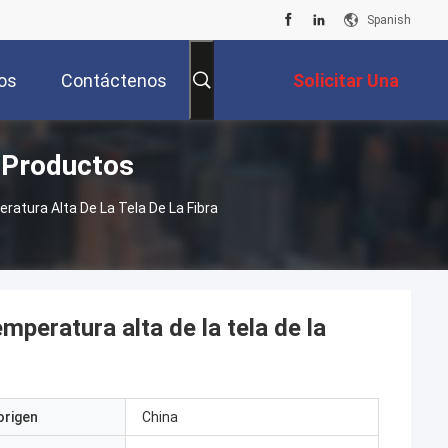
Spanish
os
Contáctenos
Solicitar Una
E Productos
Cotización
atura Alta De La Tela De La Fibra
mperatura alta de la tela de la
origen
China