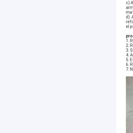
c) 
arm
mat
d).
ref
el 
pro
1. 
2. 
3. 
4. 
5. 
6. 
7. 