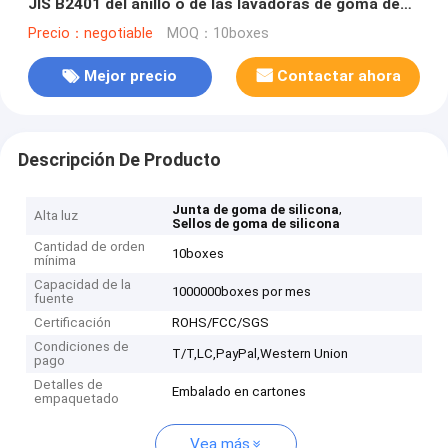
JIS B2401 del anillo o de las lavadoras de goma de
silicona
Precio：negotiable
MOQ：10boxes
Mejor precio
Contactar ahora
Descripción De Producto
,
Junta de goma de silicona
Alta luz
Sellos de goma de silicona
Cantidad de orden
10boxes
mínima
Capacidad de la
1000000boxes por mes
fuente
Certificación
ROHS/FCC/SGS
Condiciones de
T/T,LC,PayPal,Western Union
pago
Detalles de
Embalado en cartones
empaquetado
Vea más