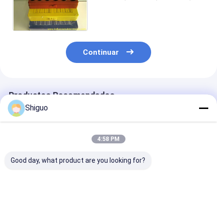
JIS B2401 del anillo o de las
lavadoras de goma de silicona
Continuar
Productos Recomendados
Shiguo
4:58 PM
Good day, what product are you looking for?
100% silicona virgen
NBR FKM PTFE V
Tamaño
resistente a altas
Embalaje Embalaje
personalizado
temperaturas de
de Chevron para
Lavadoras de
grado alimenticio sin
aplicaciones de sello
silicona de gr