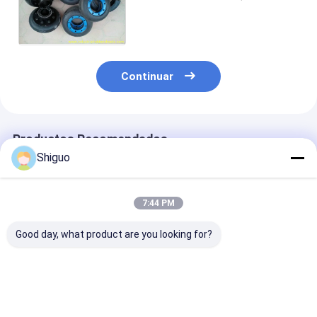
acoplamiento de goma del
neumático hecho con caucho
de NBR
Continuar
Productos Recomendados
Shiguo
7:44 PM
Good day, what product are you looking for?
Partes de repuesto
Acoplamiento de
Poliuretano de
del mezclador BHS:
poliuretano de
araña del
acoplamiento
tamaño estándar
poliuretano de
síncrono, conexión
con dureza Shore A
orilla A de Mt