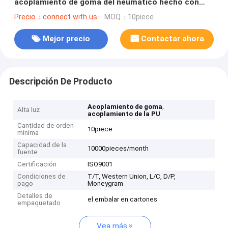
acoplamiento de goma del neumático hecho con
caucho de NBR
Precio：connect with us
MOQ：10piece
Mejor precio
Contactar ahora
Descripción De Producto
,
Acoplamiento de goma
Alta luz
acoplamiento de la PU
Cantidad de orden
10piece
mínima
Capacidad de la
10000pieces/month
fuente
Certificación
ISO9001
Condiciones de
T/T, Western Union, L/C, D/P,
pago
Moneygram
Detalles de
el embalar en cartones
empaquetado
Vea más