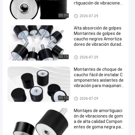
rtiguación de vibraciones
duraderas y mantenimien
to mínimo en el sector ind
Soportes de choque de goma
00:09
2026-07-29
ustrial
Alta absorción de golpes
Montantes de golpes de
caucho negros Amortiza
dores de vibración durade
ros para equipos y máqui
nas industriales
Soportes de choque de goma
00:15
2026-07-29
Montantes de choque de
caucho fácil de instalar C
omponentes aislantes de
vibración para maquinaria
industrial Automóviles y e
quipos
Soportes de choque de goma
00:15
2026-07-29
Montajes de amortiguaci
ón de vibraciones de gom
a de alta calidad Compon
entes de goma negra par
a aplicaciones de maquin