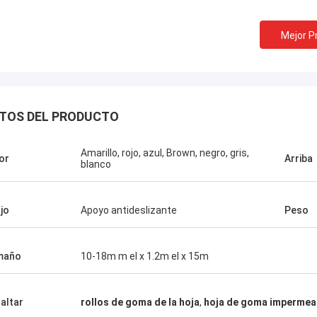
Mejor P
TOS DEL PRODUCTO
Amarillo, rojo, azul, Brown, negro, gris,
or
Arriba
blanco
jo
Apoyo antideslizante
Peso
maño
10-18m m el x 1.2m el x 15m
altar
rollos de goma de la hoja
,
hoja de goma impermea