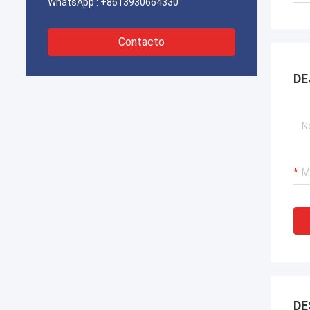
WhatsApp :
+8613930664330
Contacto
DE
DE