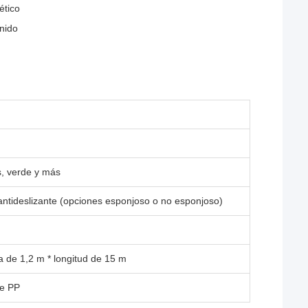
ético
onido
is, verde y más
ntideslizante (opciones esponjoso o no esponjoso)
 de 1,2 m * longitud de 15 m
de PP