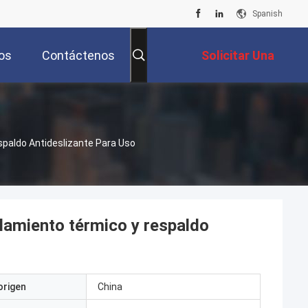
Spanish
os
Contáctenos
Solicitar Una
Cotización
paldo Antideslizante Para Uso
lamiento térmico y respaldo
origen
China