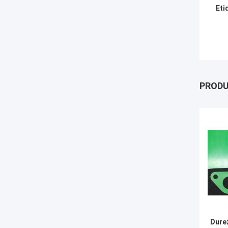
Eti
PROD
Dure