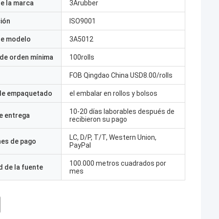
e la marca
3Arubber
ción
ISO9001
e modelo
3A5012
 de orden mínima
100rolls
FOB Qingdao China USD8.00/rolls
 de empaquetado
el embalar en rollos y bolsos
10-20 días laborables después de
e entrega
recibieron su pago
LC, D/P, T/T, Western Union,
nes de pago
PayPal
100.000 metros cuadrados por
 de la fuente
mes