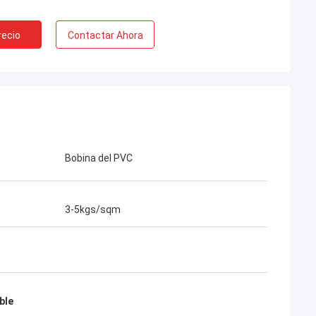
recio
Contactar Ahora
Bobina del PVC
3-5kgs/sqm
ble