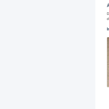
Á
D
d
I