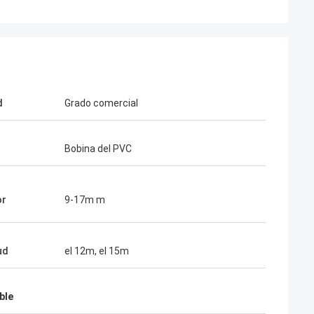
d
Grado comercial
Bobina del PVC
or
9-17m m
ud
el 12m, el 15m
ble