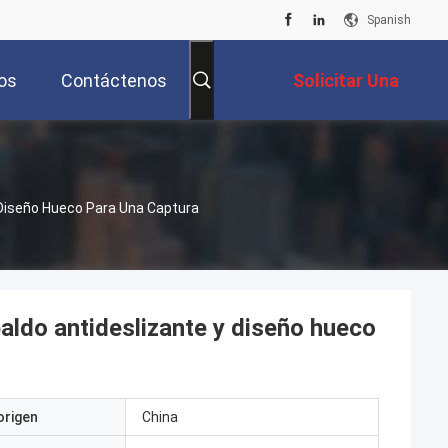
Spanish
os
Contáctenos
Solicitar Una
Cotización
 Diseño Hueco Para Una Captura
aldo antideslizante y diseño hueco
origen
China