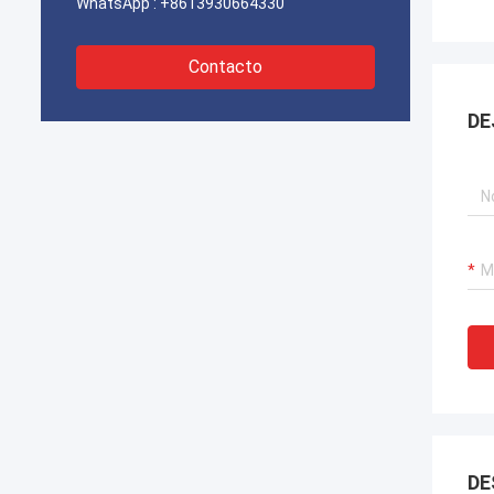
WhatsApp :
+8613930664330
Contacto
DE
DE