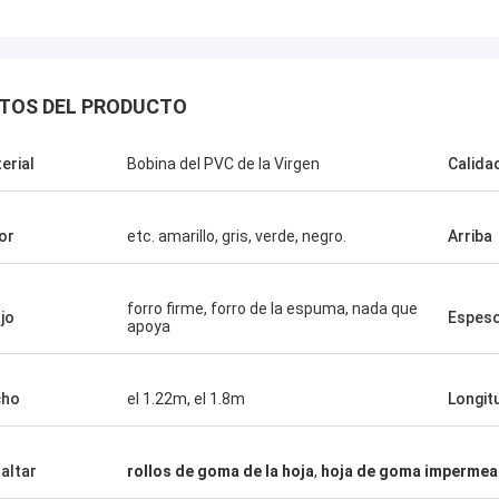
TOS DEL PRODUCTO
erial
Bobina del PVC de la Virgen
Calida
or
etc. amarillo, gris, verde, negro.
Arriba
forro firme, forro de la espuma, nada que
jo
Espes
apoya
cho
el 1.22m, el 1.8m
Longit
altar
rollos de goma de la hoja
,
hoja de goma impermea