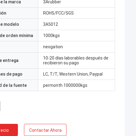
e la marca
3Arubber
ción
ROHS/FCC/SGS
e modelo
3A5012
 de orden mínima
1000kgs
neogation
10-20 días laborables después de
e entrega
recibieron su pago
nes de pago
LC, T/T, Western Union, Paypal
 de la fuente
permonth 1000000kgs
recio
Contactar Ahora