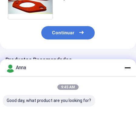
los rayos UV y junta de espuma
de silicona de celda cerrada
Continuar
Productos Recomendados
Anna
9:45 AM
Good day, what product are you looking for?
Lavadoras de
Bola de silicona y
Arandelas de 
caucho de silicona
bola de goma de
de silicona
de sello de aceite
color personalizado
resistentes a a
tipo TC SC tipo FKM
con dureza 40-80
temperaturas 