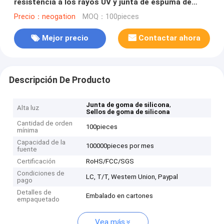
resistencia a los rayos UV y junta de espuma de
silicona de celda cerrada
Precio：neogation
MOQ：100pieces
Mejor precio
Contactar ahora
Descripción De Producto
,
Junta de goma de silicona
Alta luz
Sellos de goma de silicona
Cantidad de orden
100pieces
mínima
Capacidad de la
100000pieces por mes
fuente
Certificación
RoHS/FCC/SGS
Condiciones de
LC, T/T, Western Union, Paypal
pago
Detalles de
Embalado en cartones
empaquetado
Vea más