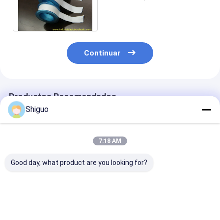
del hilo de PTFE para los
grifos/maquinaria
Continuar
Productos Recomendados
Shiguo
7:18 AM
Good day, what product are you looking for?
Cinta de junta de
Cintas de expansión
Cintas adhesiv
PTFE de grado
PTFE de grado
PTFE de color
alimenticio con
alimentario
blanco de gra
resistencia a la
resistentes a la
alimenticio co