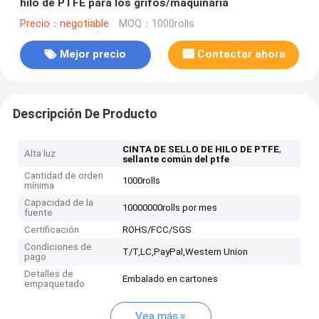
hilo de PTFE para los grifos/maquinaria
Precio：negotiable
MOQ：1000rolls
Mejor precio
Contactar ahora
Descripción De Producto
,
CINTA DE SELLO DE HILO DE PTFE
Alta luz
sellante común del ptfe
Cantidad de orden
1000rolls
mínima
Capacidad de la
10000000rolls por mes
fuente
Certificación
ROHS/FCC/SGS
Condiciones de
T/T,LC,PayPal,Western Union
pago
Detalles de
Embalado en cartones
empaquetado
Vea más