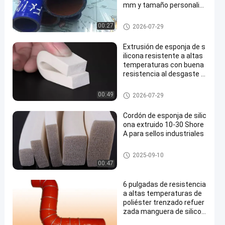
mm y tamaño personaliz
able para aplicaciones ind
ustriales
Protuberancia del tubo del silic
00:27
2026-07-29
ón
Extrusión de esponja de s
ilicona resistente a altas
temperaturas con buena
resistencia al desgaste y
resistencia a la tracción 1
00-200psi
Protuberancia del tubo del silic
00:49
2026-07-29
ón
Cordón de esponja de silic
ona extruido 10-30 Shore
A para sellos industriales
Protuberancia del tubo del silic
2025-09-10
ón
00:47
6 pulgadas de resistencia
a altas temperaturas de
poliéster trenzado refuer
zada manguera de silicon
a personalizable para coc