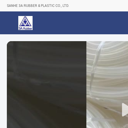
SANHE 3A RUBBER & PLASTIC CO., LTD.