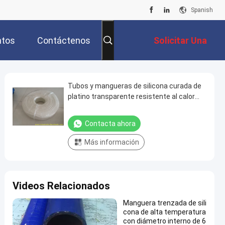
Spanish
ntos
Contáctenos
Solicitar Una
Cotización
Tubos y mangueras de silicona curada de
platino transparente resistente al calor
para aplicaciones de alta temperatura
Contacta ahora
Más información
Videos Relacionados
Manguera trenzada de sili
cona de alta temperatura
con diámetro interno de 6