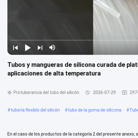
Tubos y mangueras de silicona curada de plati
aplicaciones de alta temperatura
Protuberancia del tubo del silicón
2026-07-29
297
#
tubería flexible del silicón
#
tubo de la goma de silicona
#
Tube
En el caso de los productos de la categoría 2 del presente anexo, s